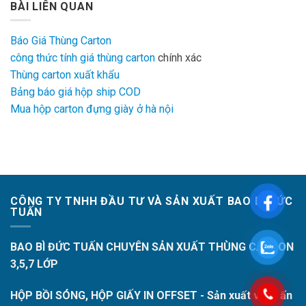
BÀI LIÊN QUAN
Báo Giá Thùng Carton
công thức tính giá thùng carton
chính xác
Thùng carton xuất khẩu
Bảng báo giá hộp ship COD
Mua hộp carton đựng giày ở hà nội
CÔNG TY TNHH ĐẦU TƯ VÀ SẢN XUẤT BAO BÌ ĐỨC
TUẤN
BAO BÌ ĐỨC TUẤN CHUYÊN SẢN XUẤT THÙNG CARTON
3,5,7 LỚP
HỘP BỒI SÓNG, HỘP GIẤY IN OFFSET - Sản xuất và in ấn