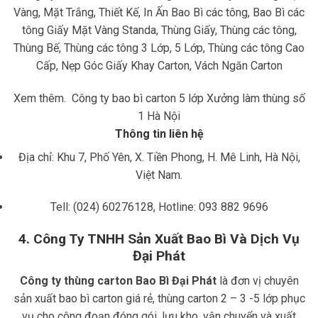
Vàng, Mặt Trắng, Thiết Kế, In Ấn Bao Bì các tông, Bao Bì các
tông Giấy Mặt Vàng Standa, Thùng Giấy, Thùng các tông,
Thùng Bế, Thùng các tông 3 Lớp, 5 Lớp, Thùng các tông Cao
Cấp, Nẹp Góc Giấy Khay Carton, Vách Ngăn Carton
Xem thêm.
Công ty bao bì carton 5 lớp Xưởng làm thùng số
1 Hà Nội
Thông tin liên hệ
Địa chỉ: Khu 7, Phố Yên, X. Tiền Phong, H. Mê Linh, Hà Nội,
Việt Nam.
Tell: (024) 60276128, Hotline: 093 882 9696
4. Công Ty TNHH Sản Xuất Bao Bì Và Dịch Vụ
Đại Phát
Công ty thùng carton Bao Bì Đại Phát
là đơn vị chuyên
sản xuất bao bì carton giá rẻ, thùng carton 2 – 3 -5 lớp phục
vụ cho công đoạn đóng gói, lưu kho, vận chuyển và xuất