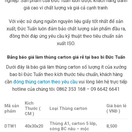
nghiệp. Sản phẩm của Đức Tuấn luôn được khách hàng đánh
giá cao vì chất lượng và giá cả cạnh tranh.
Với việc sử dụng nguồn nguyên liệu giấy tốt nhất để sản
xuất, Đức Tuấn luôn đảm bảo chất lượng sản phẩm đầu ra,
đồng thời đáp ứng yêu cầu kỹ thuật theo tiêu chuẩn sản
xuất ISO.
Bảng báo giá làm thùng carton giá rẻ tại bao bì Đức Tuấn
Dưới đây là báo giá làm thùng carton số lượng ít của xưởng
bao bì Đức Tuấn theo kích thước tiêu chuẩn, khách hàng
cần
đóng thùng carton theo yêu cầu
vui lòng liên hệ trực tiếp
hotline của chúng tôi. 0862 353 168 – 09 6642 6641
Kích
Mã sản
Giá bán lẻ
Thước (
Loại Thùng carton
phẩm
( VNĐ )
CM )
Thùng A1, carton 5 lớp,
DTW1
40x30x20
8,500
sóng BC nâu – mộc