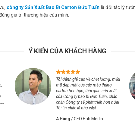
 vụ,
công ty Sản Xuất Bao Bì Carton Đức Tuấn
là đối tác lý tư
đúng giá trị thương hiệu của mình.
Ý KIẾN CỦA KHÁCH HÀNG
Tôi đánh giá cao về chất lượng, mẫu
o,
mã đẹp mắt của các mẫu thùng
carton bên bạn, thời gian sản xuất
u
của Công ty bao bì Đức Tuấn, chắc
!….
chắn Công ty sẽ phát triển hơn nữa!
Tôi tin chắc là như vậy!
A Hùng
/
CEO Hab Media