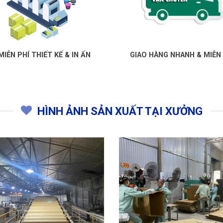
IỄN PHÍ THIẾT KẾ & IN ẤN
GIAO HÀNG NHANH & MIỄN 
HÌNH ẢNH SẢN XUẤT TẠI XƯỞNG