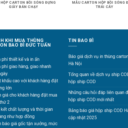
 HỘP CARTON BỒI SÓNG ĐỰNG
MẪU CARTON HỘP BỒI SÓNG 
GIẦY BÁN CHẠY
TRÁI CÂY
ÍCH KHI MUA THÙNG
TIN BAO BÌ
ON BAO BÌ ĐỨC TUẤN
Báo giá dịch vụ in thùng carton
phí thiết kế và in ấn
Hà Nội
phí giao hàng, giao nhanh
ngày.
Tổng quan về dịch vụ ship CO
 khấu cao với khách hàng đặt
hộp ship COD
ng lớn
Những câu hỏi đáp liên quan 
 giá cho khách hàng đặt mua
hộp ship COD mới nhất
 thứ 2
ết chất lượng và thời gian
Bảng báo giá hộp ship COD H
àng như hợp đồng
cập nhật 2025
 báo giá gốc tận xưởng, mức