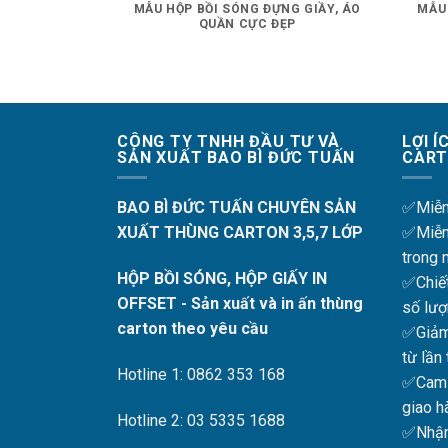
MẪU HỘP BỒI SÓNG ĐỰNG GIẦY, ÁO
MẪU
QUẦN CỰC ĐẸP
CÔNG TY TNHH ĐẦU TƯ VÀ
LỢI 
SẢN XUẤT BAO BÌ ĐỨC TUẤN
CART
BAO BÌ ĐỨC TUẤN CHUYÊN SẢN
✅Miễn 
XUẤT THÙNG CARTON 3,5,7 LỚP
✅Miễn 
trong 
HỘP BỒI SÓNG, HỘP GIẤY IN
✅Chiết
OFFSET - Sản xuất và in ấn thùng
số lượ
carton theo yêu cầu
✅Giảm
từ lần
Hotline 1: 0862 353 168
✅Cam k
giao h
Hotline 2: 03 5335 1688
✅Nhận