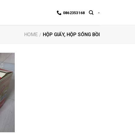
0862353168
-
HOME
HỘP GIẤY, HỘP SÓNG BỒI
/