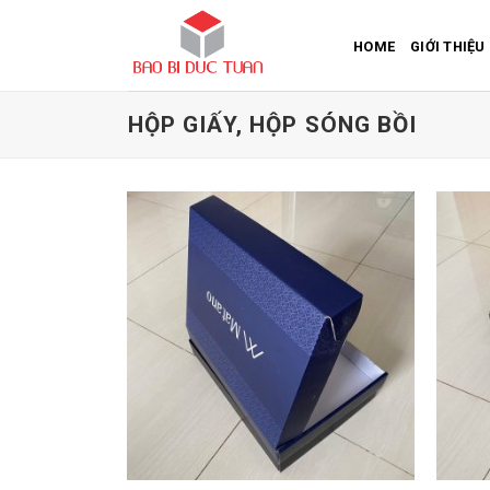
Skip
to
HOME
GIỚI THIỆU
content
HỘP GIẤY, HỘP SÓNG BỒI