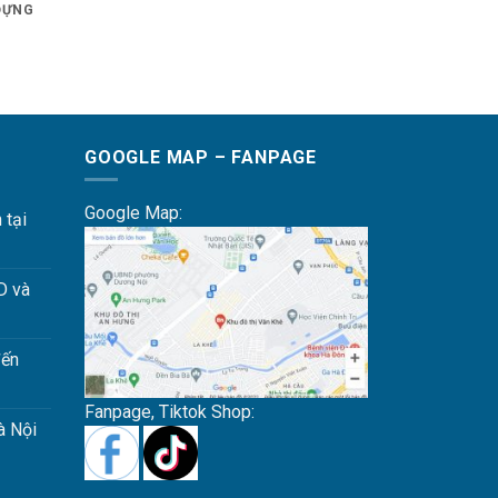
ĐỰNG
GOOGLE MAP – FANPAGE
Google Map:
 tại
D và
đến
Fanpage, Tiktok Shop:
à Nội