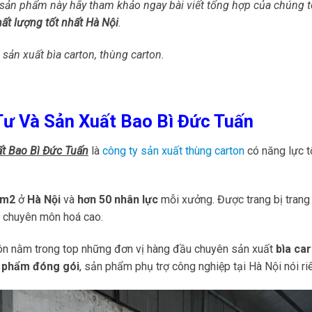
sản phẩm này hãy tham khảo ngay bài viết tổng hợp của chúng tô
hất lượng tốt nhất Hà Nội
.
sản xuất bìa carton, thùng carton.
ư Và Sản Xuất Bao Bì Đức Tuấn
t Bao Bì Đức Tuấn
là
công ty sản xuất thùng carton
có năng lực tố
0m2
ở
Hà Nội
và
hơn 50 nhân lực
mỗi xưởng. Được trang bị trang
ất chuyên môn hoá cao.
ôn nằm trong top những đơn vị hàng đầu chuyên sản xuất
bìa car
n phẩm đóng gói
, sản phẩm phụ trợ công nghiệp tại Hà Nội nói r