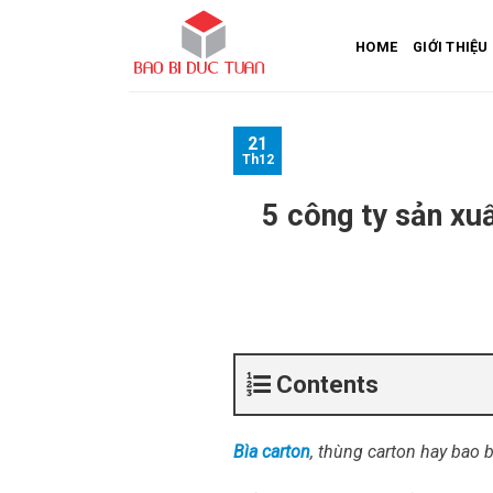
Skip
to
HOME
GIỚI THIỆU
content
21
Th12
5 công ty sản xuấ
Contents
Bìa carton
, thùng carton hay bao 