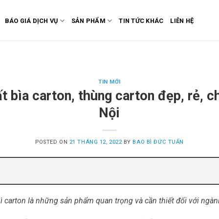
BÁO GIÁ DỊCH VỤ
SẢN PHẨM
TIN TỨC KHÁC
LIÊN HỆ
TIN MỚI
t bìa carton, thùng carton đẹp, rẻ, 
Nội
POSTED ON
21 THÁNG 12, 2022
BY
BAO BÌ ĐỨC TUẤN
bì carton là những sản phẩm quan trọng và cần thiết đối với ngà