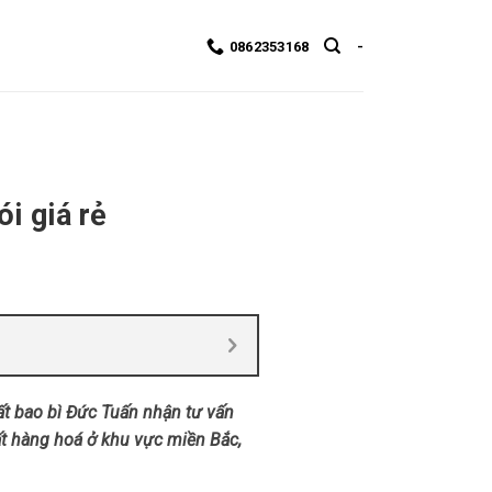
0862353168
-
i giá rẻ
ất bao bì Đức Tuấn nhận tư vấn
ất hàng hoá ở khu vực miền Bắc,