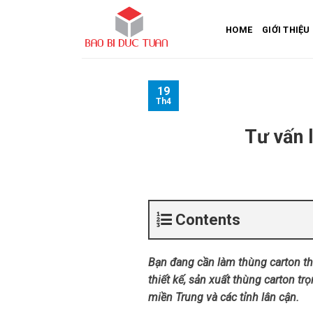
Skip
to
HOME
GIỚI THIỆU
content
19
Th4
Tư vấn 
Contents
Bạn đang cần làm thùng carton th
thiết kế, sản xuất thùng carton t
miền Trung và các tỉnh lân cận.