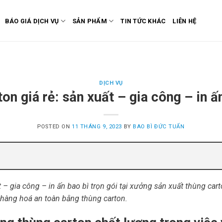
BÁO GIÁ DỊCH VỤ
SẢN PHẨM
TIN TỨC KHÁC
LIÊN HỆ
DỊCH VỤ
on giá rẻ: sản xuất – gia công – in ấn
POSTED ON
11 THÁNG 9, 2023
BY
BAO BÌ ĐỨC TUẤN
 – gia công – in ấn bao bì trọn gói tại xưởng sản xuất thùng cart
 hàng hoá an toàn bằng thùng carton.