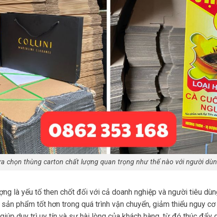
a chọn thùng carton chất lượng quan trọng như thế nào với người dù
ợng là yếu tố then chốt đối với cả doanh nghiệp và người tiêu dùn
 sản phẩm tốt hơn trong quá trình vận chuyển, giảm thiểu nguy cơ 
 giúp duy trì uy tín và sự hài lòng của khách hàng, từ đó thúc đẩy