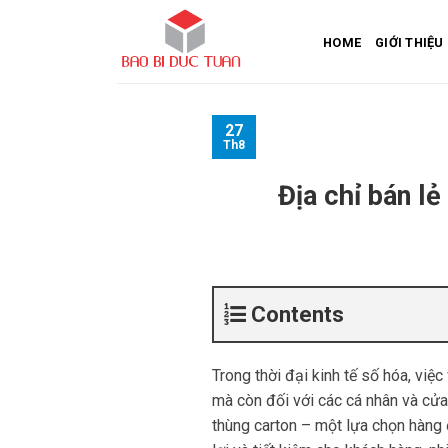
Skip
to
HOME
GIỚI THIỆU
content
27
Th8
Địa chỉ bán lẻ
Contents
Trong thời đại kinh tế số hóa, việ
mà còn đối với các cá nhân và cửa
thùng carton – một lựa chọn hàng 