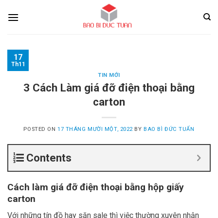
Skip
to
content
17
Th11
TIN MỚI
3 Cách Làm giá đỡ điện thoại bằng
carton
POSTED ON
17 THÁNG MƯỜI MỘT, 2022
BY
BAO BÌ ĐỨC TUẤN
Contents
Cách làm giá đỡ điện thoại bằng hộp giấy
carton
Với những tín đồ hay săn sale thì việc thường xuyên nhận