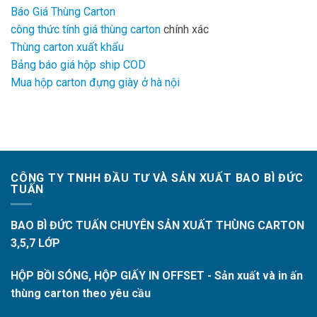
Báo Giá Thùng Carton
công thức tính giá thùng carton
chính xác
Thùng carton xuất khẩu
Bảng báo giá hộp ship COD
Mua hộp carton đựng giày ở hà nội
CÔNG TY TNHH ĐẦU TƯ VÀ SẢN XUẤT BAO BÌ ĐỨC
TUẤN
BAO BÌ ĐỨC TUẤN CHUYÊN SẢN XUẤT THÙNG CARTON
3,5,7 LỚP
HỘP BỒI SÓNG, HỘP GIẤY IN OFFSET - Sản xuất và in ấn
thùng carton theo yêu cầu