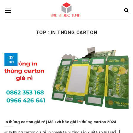
Skip
to
content
TOP :
IN THÙNG CARTON
02
Th1
In thùng carton giá rẻ | Mẫu và báo giá in thùng carton 2024
✅ In thùng carton giá rẻ, in nhanh tại xưởng sản xuất Bao Bì Đức[...]